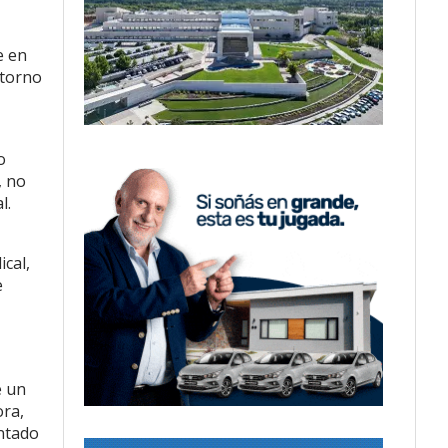
e en
 torno
o
, no
l.
ical,
e
e un
ora,
ntado