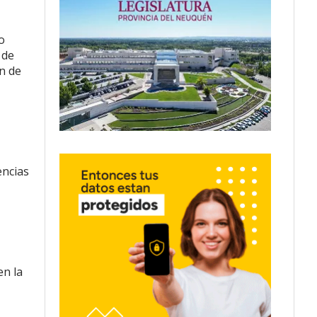
o
 de
n de
encias
en la