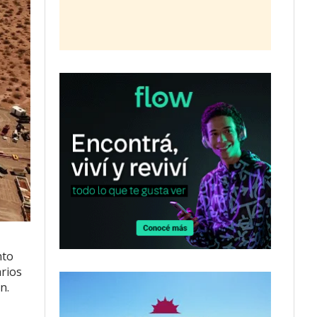
nto
arios
n.