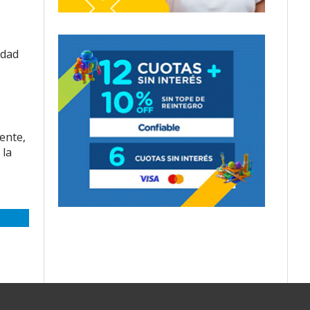
idad
ente,
 la