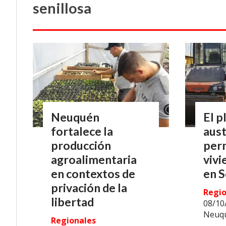
senillosa
Neuquén
El p
fortalece la
aus
producción
perm
agroalimentaria
vivi
en contextos de
en S
privación de la
Regio
libertad
08/10
Neuq
Regionales