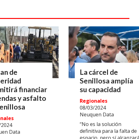
lan de
La cárcel de
teridad
Senillosa amplía
itirá financiar
su capacidad
endas y asfalto
Regionales
enillosa
08/03/2024
Neuquen Data
nales
“No es la solución
/2024
definitiva para la falta de
uen Data
espacio, pero sí alcanzar