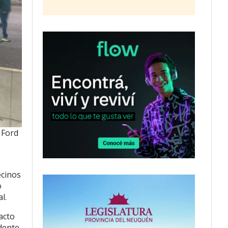
 Ford
ecinos
ó
l.
acto
dente