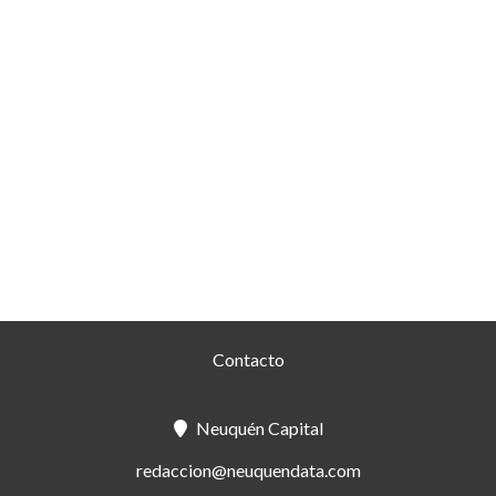
Contacto
Neuquén Capital
redaccion@neuquendata.com