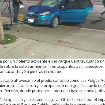
a por un violento accidente en el Parque Central, cuando un
ada sobre la calle Sarmiento. Tres ocupantes permanecieron
conductor huyó a pie tras el choque.
 escapó atravesando el predio conocido como Las Pulgas. V
ieron, lo alcanzaron y le propinaron una golpiza que lo dej
tro Rendón, donde permanece internado bajo custodia policia
 atropellada y su estado es grave. Otros heridos por el imp
dón y en el Bouquet Roldán, reflejando la gravedad del acci