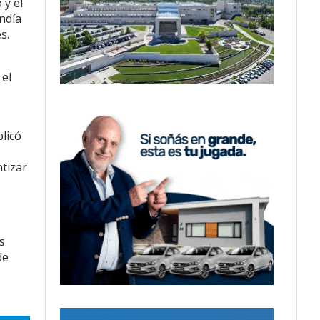
 y el
ndía
s.
 el
licó
ntizar
s
de