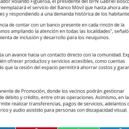
nador Rolando Figueroa, el presidente del BPN Gabriel Bosco
reemplazará el servicio del Banco Móvil que hasta ahora ate
rnes y respondiendo a una demanda histórica de los habitante
ncia de contar con un banco presente en cada rincón de la
amos ampliando la atención en todas las localidades”, señaló
enta de inclusión y desarrollo para los neuquinos.
a un avance hacia un contacto directo con la comunidad. Exp
ién ofrecer productos y servicios accesibles, como cuentas
s que la cesión del espacio permitirá ahorrar costos y gara
anente de Promoción, donde los vecinos podrán gestionar
 de débito y crédito, entre otras operaciones. Asimismo, en la
mite realizar transferencias, pagos de servicios, adelantos 
trico y audio asistido para personas con discapacidad visual.