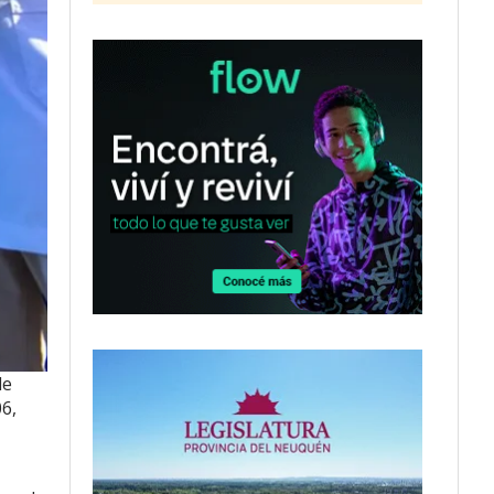
de
06,