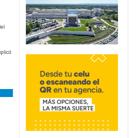
del
plicó