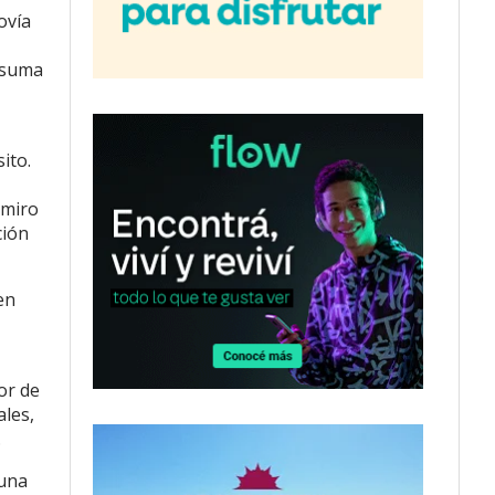
ovía
e suma
ito.
imiro
ción
en
or de
ales,
.
 una