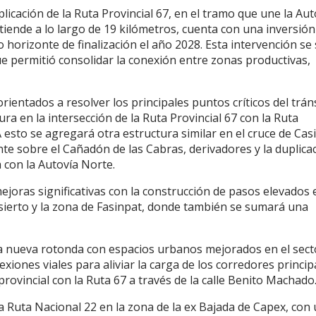
licación de la Ruta Provincial 67, en el tramo que une la Aut
xtiende a lo largo de 19 kilómetros, cuenta con una inversión
o horizonte de finalización el año 2028. Esta intervención s
ue permitió consolidar la conexión entre zonas productivas,
ientados a resolver los principales puntos críticos del tráns
ra en la intersección de la Ruta Provincial 67 con la Ruta
A esto se agregará otra estructura similar en el cruce de Cas
e sobre el Cañadón de las Cabras, derivadores y la duplica
 con la Autovía Norte.
mejoras significativas con la construcción de pasos elevados 
ierto y la zona de Fasinpat, donde también se sumará una
una nueva rotonda con espacios urbanos mejorados en el sect
ones viales para aliviar la carga de los corredores princip
rovincial con la Ruta 67 a través de la calle Benito Machado
a Ruta Nacional 22 en la zona de la ex Bajada de Capex, con